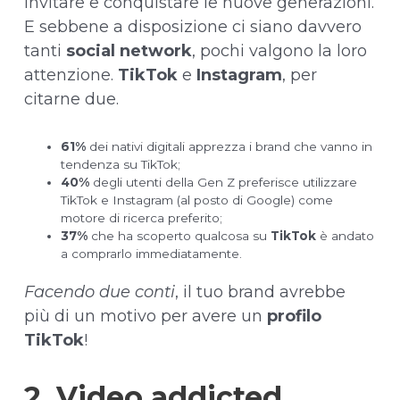
invitare e conquistare le nuove generazioni.
E sebbene a disposizione ci siano davvero
tanti
social network
, pochi valgono la loro
attenzione.
TikTok
e
Instagram
, per
citarne due.
61%
dei nativi digitali apprezza i brand che vanno in
tendenza su TikTok;
40%
degli utenti della Gen Z preferisce utilizzare
TikTok e Instagram (al posto di Google) come
motore di ricerca preferito;
37%
che ha scoperto qualcosa su
TikTok
è andato
a comprarlo immediatamente.
Facendo due conti
, il tuo brand avrebbe
più di un motivo per avere un
profilo
TikTok
!
2. Video addicted