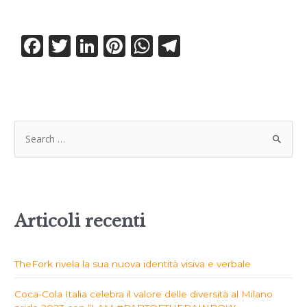
F
T
Li
Pi
W
T
a
w
n
n
h
el
c
it
k
te
a
e
e
te
e
re
ts
g
b
r
dI
st
A
ra
o
n
p
m
o
p
k
Articoli recenti
TheFork rivela la sua nuova identità visiva e verbale
Coca-Cola Italia celebra il valore delle diversità al Milano