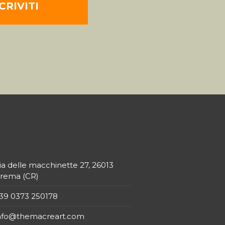
ia delle macchinette 27, 26013
rema (CR)
39 0373 250178
nfo@themacreart.com