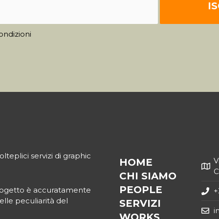
ondizioni
eplici servizi di graphic
V
HOME
C
CHI SIAMO
PEOPLE
 progetto è accuratamente
+
elle peculiarità del
SERVIZI
i
WORKS