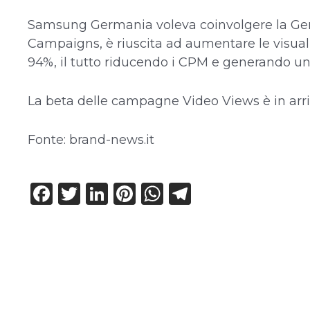
Samsung Germania voleva coinvolgere la Gen 
Campaigns, è riuscita ad aumentare le visual
94%, il tutto riducendo i CPM e generando un
La beta delle campagne Video Views è in arri
Fonte: brand-news.it
F
T
Li
Pi
W
T
a
w
n
n
h
el
c
it
k
te
a
e
e
te
e
re
ts
g
b
r
dI
st
A
ra
o
n
p
m