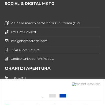
SOCIAL & DIGITAL MKTG
Via delle macchinette 27, 26013 Crema (CR)
+39 0373 250178
info@themacreart.com
P.iva 01330960194
Codice Univoco: WP7SE2Q
ORARI DI APERTURA
LUN-VEN
9:00-13:00 / 14:00-18:00
Design:
themacreart.com