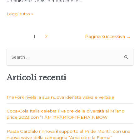
un pulsante Reels in modo che le …
Leggi tutto »
1
2
Pagina successiva
→
Articoli recenti
TheFork rivela la sua nuova identità visiva e verbale
Coca-Cola Italia celebra il valore delle diversità al Milano
pride 2023 con “I AM #PARTOFTHERAINBOW
Pasta Garofalo rinnova il supporto al Pride Month con una
nuova wave della campagna “Ama oltre la Forma”