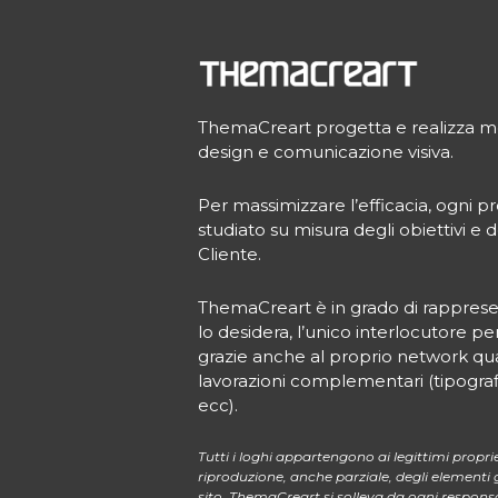
ThemaCreart progetta e realizza molt
design e comunicazione visiva.
Per massimizzare l’efficacia, ogni
studiato su misura degli obiettivi e d
Cliente.
ThemaCreart è in grado di rappresen
lo desidera, l’unico interlocutore pe
grazie anche al proprio network quali
lavorazioni complementari (tipografie,
ecc).
Tutti i loghi appartengono ai legittimi proprie
riproduzione, anche parziale, degli elementi gr
sito. ThemaCreart si solleva da ogni responsab