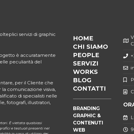
eplici servizi di graphic
V
HOME
C
CHI SIAMO
PEOPLE
 progetto è accuratamente
+
elle peculiarità del
SERVIZI
i
WORKS
BLOG
P
tare, per il Cliente che
CONTATTI
r la comunicazione visiva,
C
ficato di specialisti nelle
 fotografi, illustratori,
ORA
BRANDING
GRAPHIC &
L
CONTENUTI
tari. È vietata qualsiasi
afici e testuali presenti nel
9
WEB
ilità in caso di utilizzo dei