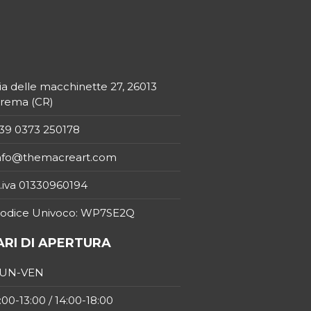
ia delle macchinette 27, 26013
rema (CR)
39 0373 250178
nfo@themacreart.com
.iva 01330960194
odice Univoco: WP7SE2Q
RI DI APERTURA
UN-VEN
:00-13:00 / 14:00-18:00